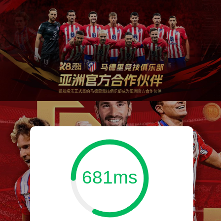
681ms