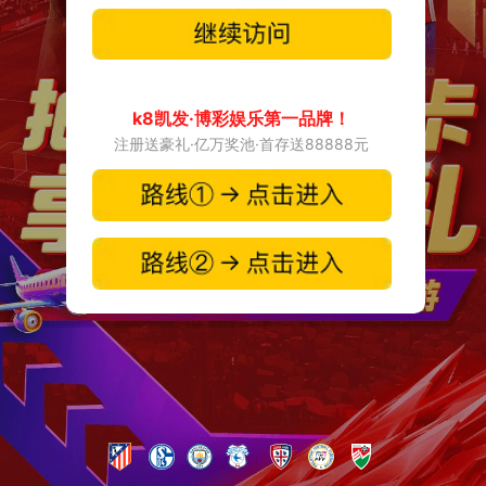
k8凯发·博彩娱乐第一品牌！
注册送豪礼·亿万奖池·首存送88888元